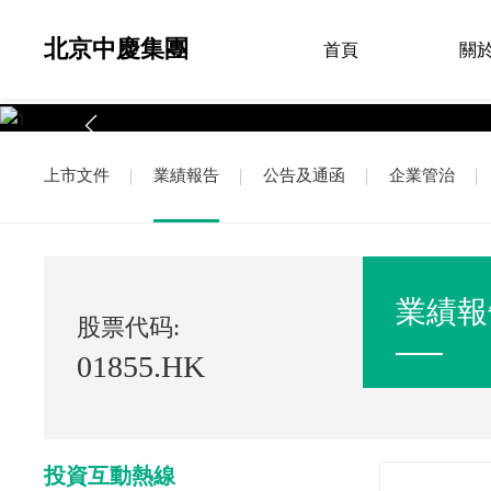
北京中慶集團
首頁
關
上市文件
業績報告
公告及通函
企業管治
業績報
股票代码:
01855.HK
投資互動熱線