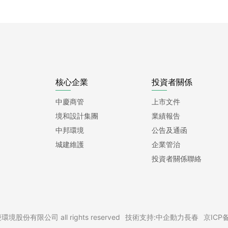
核心企業
投資者關係
中慶商管
上市文件
境和設計集團
業績報告
中邦環境
公告及通函
城建維護
企業管治
投資者關係聯絡
環境股份有限公司 all rights reserved
技術支持:中企動力
長春
京ICP备